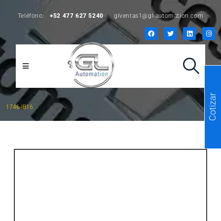
Teléfono:
+52 477 627 5240
glventas1@gl-automation.com
Cotizar
1746-IB16