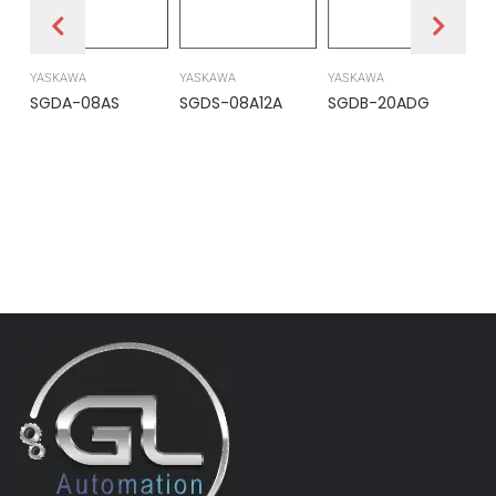
YASKAWA
YASKAWA
YASKAWA
PR
SGDA-08AS
SGDS-08A12A
SGDB-20ADG
DS