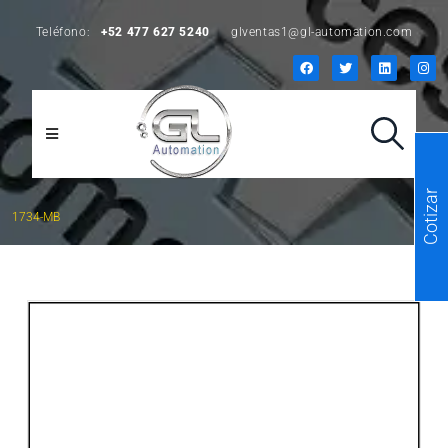
Teléfono:
+52 477 627 5240
glventas1@gl-automation.com
Cotizar
1734-MB