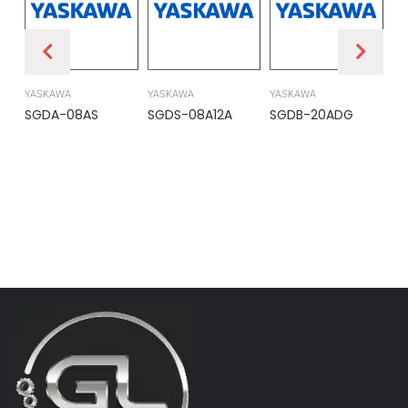
YASKAWA
YASKAWA
YASKAWA
PR
SGDA-08AS
SGDS-08A12A
SGDB-20ADG
DS