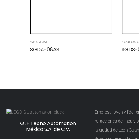
YASKAWA
YASKAWA
SGDA-08AS
SGDS-
Empresa joven y líder 
refacciones de línea y
GLF Tecno Automation
México S.A. de C.V.
la ciudad de León Guan