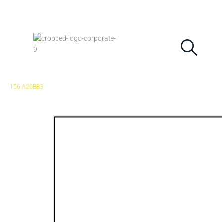
Teléfono:
+52 477 627 5240
glventas1@gl-automation.co
156-A20BB3