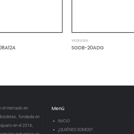
YASKAWA
08A12A
SGDB-20ADG
Menú
en el mercado en
 obsoletas, fundada en
INICIO
ajuato en el 2016,
¿QUIÉNES SOMOS?