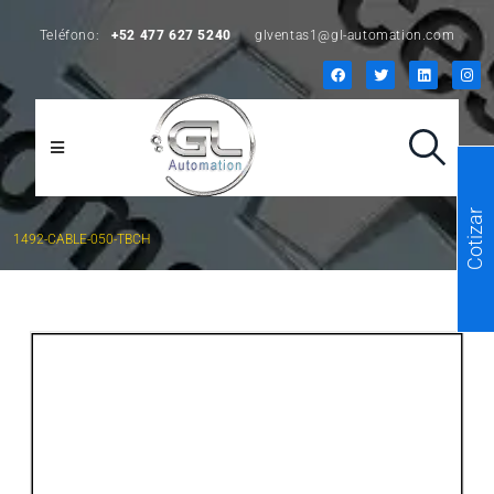
Teléfono:
+52 477 627 5240
glventas1@gl-automation.com
Cotizar
1492-CABLE-050-TBCH