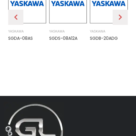
YASKAWA
YASKAWA
YASKAWA
PR
SGDA-08AS
SGDS-08A12A
SGDB-20ADG
DS