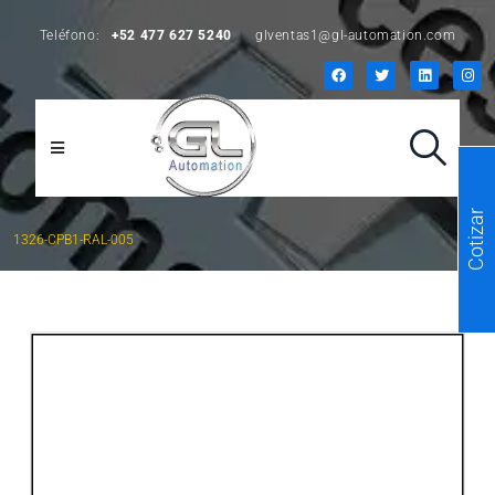
Teléfono:
+52 477 627 5240
glventas1@gl-automation.com
Cotizar
1326-CPB1-RAL-005