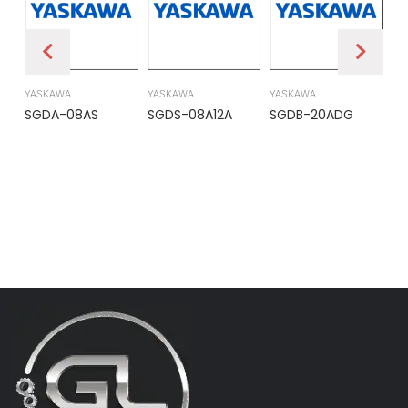
YASKAWA
YASKAWA
YASKAWA
PR
SGDA-08AS
SGDS-08A12A
SGDB-20ADG
DS