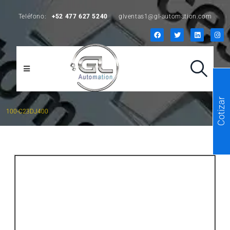
Teléfono:
+52 477 627 5240
glventas1@gl-automation.com
Cotizar
100-C23DJ400