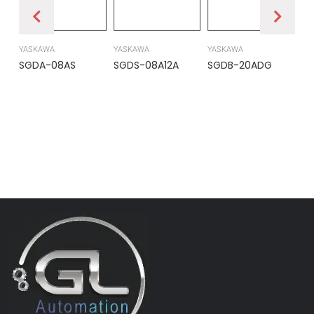
YASKAWA
YASKAWA
YASKAWA
PR
SGDA-08AS
SGDS-08A12A
SGDB-20ADG
DS